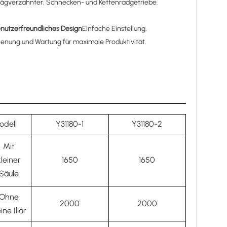
rägverzahnter, Schnecken- und Kettenradgetriebe.
nutzerfreundliches Design
Einfache Einstellung,
enung und Wartung für maximale Produktivität.
odell
Y31180-1
Y31180-2
Mit
kleiner
1650
1650
Säule
Ohne
2000
2000
ine Illar