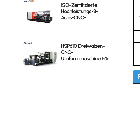
ISO-Zertifizierte
Hochleistungs-3-
Achs-CNC-
Metallspinnmaschine
KSTHP-880-III
HSP610 Dreiwalzen-
CNC-
Umformmaschine Für
Große Metallgehäuse