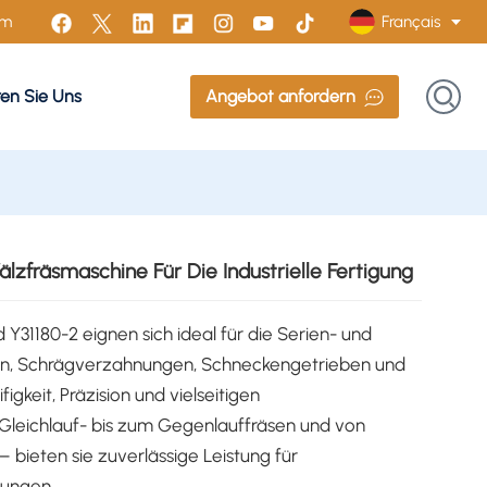
Français
om
ren Sie Uns
Angebot anfordern
English
Français
Русский
Italiano
älzfräsmaschine Für Die Industrielle Fertigung
Español
Y31180-2 eignen sich ideal für die Serien- und
Português
dern, Schrägverzahnungen, Schneckengetrieben und
igkeit, Präzision und vielseitigen
Türk
Gleichlauf- bis zum Gegenlauffräsen und von
– bieten sie zuverlässige Leistung für
Polski
dungen.