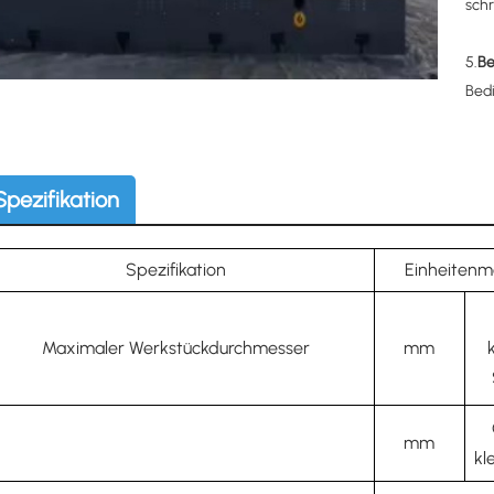
sch
5.
Be
Bedi
Spezifikation
Spezifikation
Einheitenm
Maximaler Werkstückdurchmesser
mm
mm
kle