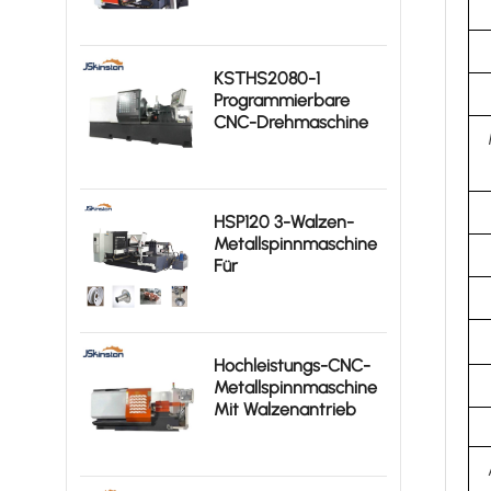
Hohe Effizienz
KSTHS2080-1
Programmierbare
CNC-Drehmaschine
Für Schwere
Metallbearbeitung
HSP120 3-Walzen-
Metallspinnmaschine
Für
Rotationssymmetrische
Aluminium-
Werkstücke
Hochleistungs-CNC-
Metallspinnmaschine
Mit Walzenantrieb
KSTHS1480-I