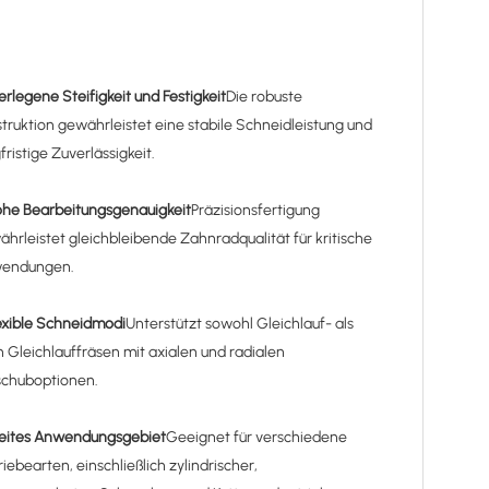
rlegene Steifigkeit und Festigkeit
Die robuste
truktion gewährleistet eine stabile Schneidleistung und
fristige Zuverlässigkeit.
he Bearbeitungsgenauigkeit
Präzisionsfertigung
hrleistet gleichbleibende Zahnradqualität für kritische
endungen.
exible Schneidmodi
Unterstützt sowohl Gleichlauf- als
 Gleichlauffräsen mit axialen und radialen
schuboptionen.
eites Anwendungsgebiet
Geeignet für verschiedene
iebearten, einschließlich zylindrischer,