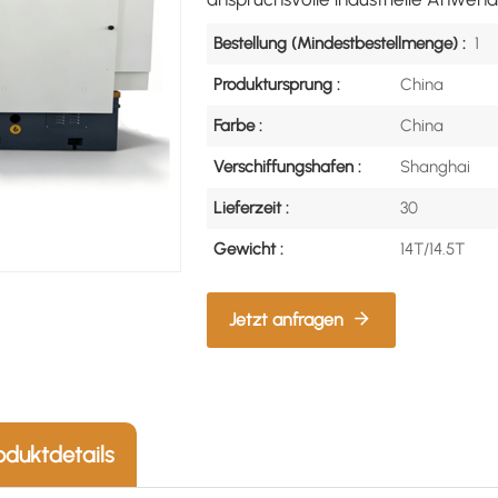
Bestellung (Mindestbestellmenge) :
1
Produktursprung :
China
Farbe :
China
Verschiffungshafen :
Shanghai
Lieferzeit :
30
Gewicht :
14T/14.5T
Jetzt anfragen
oduktdetails