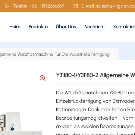
Telefon :
+86 -15152666669
E-Mail :
sales@jskingston.c
Heim
Produkte
Über Uns
Nachricht
Kontaktie
lgemeine Wälzfräsmaschine Für Die Industrielle Fertigung
Y31180-1/Y31180-2 Allgemeine W
Die Wälzfräsmaschinen Y31180-1 und 
Einzelstückfertigung von Stirnrä
Kettenrädern. Dank ihrer hohen Steif
Bearbeitungsmöglichkeiten – vom 
axialen bis radialen Bearbeitungen 
anspruchsvolle industrielle Anwen