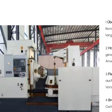
1.
Übe
Kons
lang
2.
Ho
gewä
Anw
3.
Fl
auch
Vor
4.
Br
Getr