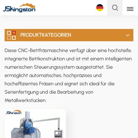
Français
PRODUKTKATEGORIEN
English
Diese CNC-Bettfräsmaschine verfügt über eine hochsteife,
Français
integrierte Bettkonstruktion und ist mit einem intelligenten
Русский
numerischen Steuerungssystem ausgestattet. Sie
ermöglicht automatisches, hochpräzises und
Italiano
hocheffizientes Fräsen und eignet sich ideal für die
Serienfertigung und die Bearbeitung von
Español
Metallwerkstücken.
Português
Türk
Polski