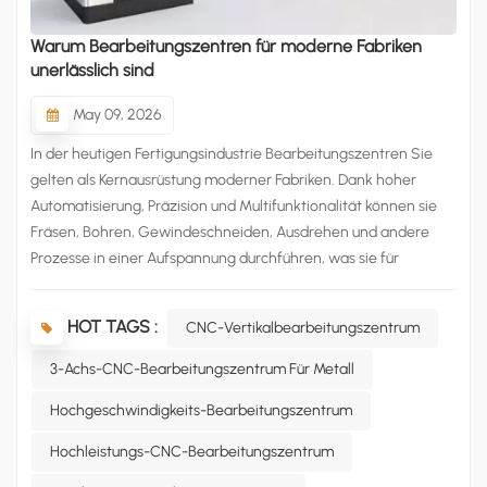
عربي
Warum Bearbeitungszentren für moderne Fabriken
unerlässlich sind
မြန်မာ
May 09, 2026
Tiếng Việt
In der heutigen Fertigungsindustrie Bearbeitungszentren Sie
gelten als Kernausrüstung moderner Fabriken. Dank hoher
Automatisierung, Präzision und Multifunktionalität können sie
Fräsen, Bohren, Gewindeschneiden, Ausdrehen und andere
Prozesse in einer Aufspannung durchführen, was sie für
Fabriken vielseitig einsetzbar und äußerst wertvoll macht.All-in-
One-VerarbeitungEin Bearbeitungszentrum ersetzt mehrere
HOT TAGS :
CNC-Vertikalbearbeitungszentrum
Einzelmaschinen wie Fräsmaschinen, Bohrmaschinen und
Gewindeschneidmaschinen. Es führt alle Bearbeitungsschritte
3-Achs-CNC-Bearbeitungszentrum Für Metall
in einer Aufspannung durch und vermeidet so wiederholtes
Hochgeschwindigkeits-Bearbeitungszentrum
Hantieren und Fehler. Dadurch werden Platz, Arbeitsaufwand
und Arbeitsabläufe optimiert, was die Effizienz deutlich
Hochleistungs-CNC-Bearbeitungszentrum
steigert.Platzsparend und kosteneffizientFabrikhallenfläche ist