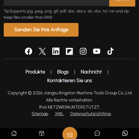
Tip:Supports jpg, jpeg, png, gif, pdf, doc, docx, xls, xlsx, txt, rar and zip.
Keep files smaller than 5MB
Senden Sie Ihre Anfrage
Produkte
|
Blogs
|
Nachricht
|
Kontaktieren Sie uns
Copyright © 2026 Jiangsu Kingston Machine Tools Group Co.,Ltd
Alle Rechte vorbehalten.
IPv6 NETZWERKUNTERSTÜTZT.
Sitemap
XML
Datenschutzrichtlinie