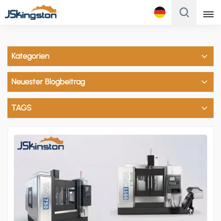
Français
Kategorien
English
Neuester Blogbeitrag
Français
Русский
TAGS
Italiano
Español
Português
Türk
Polski