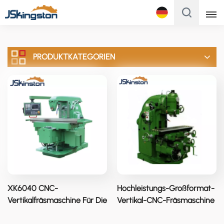
Français
PRODUKTKATEGORIEN
English
Français
Русский
Italiano
Español
Português
XK6040 CNC-
Hochleistungs-Großformat-
Türk
Vertikalfräsmaschine Für Die
Vertikal-CNC-Fräsmaschine
Schwerindustrie
XK5032
Polski