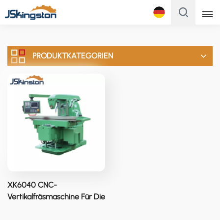
Français
PRODUKTKATEGORIEN
English
Français
Русский
Italiano
Español
Português
XK6040 CNC-
Türk
Vertikalfräsmaschine Für Die
Schwerindustrie
Polski