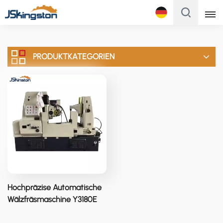
Français
PRODUKTKATEGORIEN
English
Français
Русский
Italiano
Español
Português
Hochpräzise Automatische
Türk
Wälzfräsmaschine Y3180E
Polski