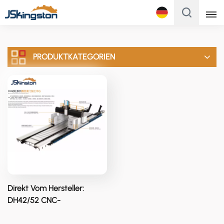
Français
PRODUKTKATEGORIEN
English
Français
Русский
Italiano
Español
Português
Direkt Vom Hersteller:
Türk
DH42/52 CNC-
Drehmaschine, Große
Polski