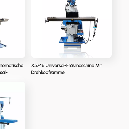
عربي
မြန်မာ
Tiếng Việt
utomatische
X5746 Universal-Fräsmaschine Mit
sal-
Drehkopframme