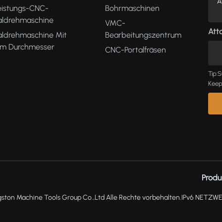
eistungs-CNC-
Bohrmaschinen
kaldrehmaschine
VMC-
Atta
aldrehmaschine Mit
Bearbeitungszentrum
m Durchmesser
CNC-Portalfräsen
Tip:S
Keep
Produ
ston Machine Tools Group Co.,Ltd Alle Rechte vorbehalten.
IPv6 NETZW