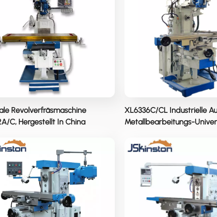
kale Revolverfräsmaschine
XL6336C/CL Industrielle A
A/C, Hergestellt In China
Metallbearbeitungs-Univer
Revolverfräsmaschine