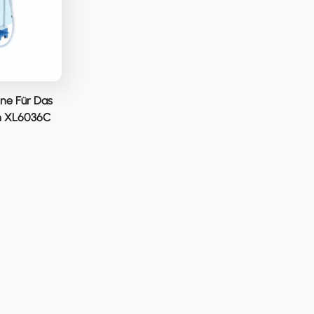
ine Für Das
n XL6036C