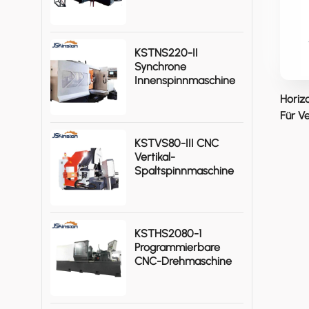
Gasflaschen
KSTNS220-II
Synchrone
Innenspinnmaschine
Horiz
Für V
KSTVS80-III CNC
Vertikal-
Spaltspinnmaschine
Hohe Effizienz
KSTHS2080-1
Programmierbare
CNC-Drehmaschine
Für Schwere
Metallbearbeitung