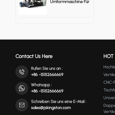
Umformmaschine Für
Große Metallgehäuse
Contact Us Here
HOT
Hochle
Rufen Sie uns an :
+86 -15152666669
Vertik
CNC-F
Whatsapp :
Tisch
+86 -15152666669
Unive
Schreiben Sie uns eine E-Mail :
Doppe
sales@jskingston.com
Verti