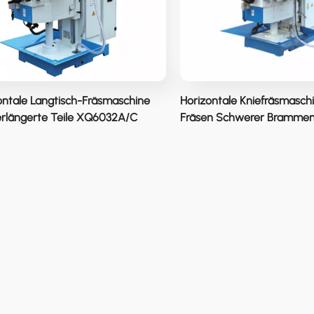
ontale Langtisch-Fräsmaschine
Horizontale Kniefräsmasch
erlängerte Teile XQ6032A/C
Fräsen Schwerer Bramme