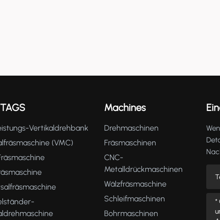
 TAGS
Machines
Ein
istungs-Vertikaldrehbank
Drehmaschinen
Wenn
Deta
alfräsmaschine (VMC)
Fräsmaschinen
Nach
räsmaschine
CNC-
Metalldrückmaschinen
fräsmaschine
Wälzfräsmaschine
rsalfräsmaschine
Schleifmaschinen
lständer-
kaldrehmaschine
Bohrmaschinen