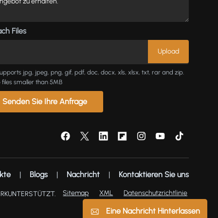
ch Files
upports jpg, jpeg, png, gif, pdf, doc, docx, xls, xlsx, txt, rar and zip.
 files smaller than 5MB
Senden Sie Ihre Anfrage
kte
|
Blogs
|
Nachricht
|
Kontaktieren Sie uns
Sitemap
XML
Datenschutzrichtlinie
ERKUNTERSTÜTZT.
Eine Nachricht Hinterlassen