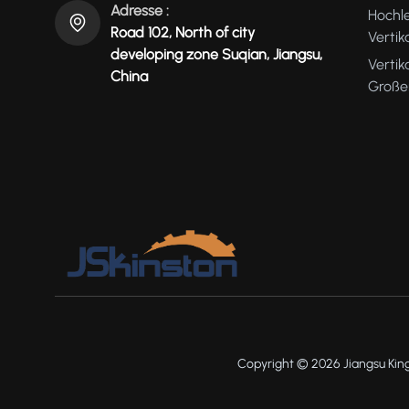
Adresse :
Hochl
Road 102, North of city
Verti
developing zone Suqian, Jiangsu,
Vertik
China
Große
Copyright © 2026 Jiangsu King