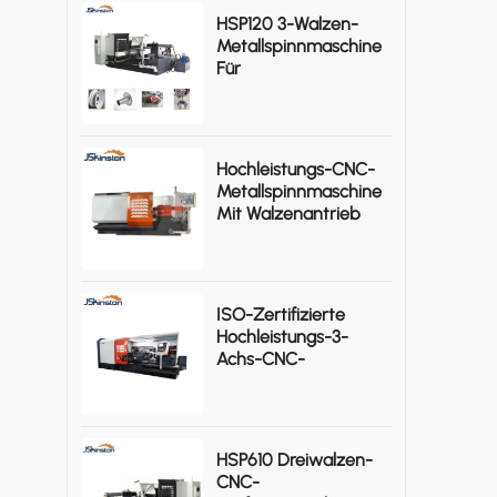
HSP120 3-Walzen-
Metallspinnmaschine
Für
Rotationssymmetrische
Aluminium-
Werkstücke
Hochleistungs-CNC-
Metallspinnmaschine
Mit Walzenantrieb
KSTHS1480-I
ISO-Zertifizierte
Hochleistungs-3-
Achs-CNC-
Metallspinnmaschine
KSTHP-880-III
HSP610 Dreiwalzen-
CNC-