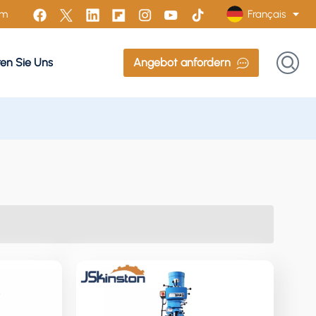
Français
om
ren Sie Uns
Angebot anfordern
English
Français
Русский
Italiano
Español
Português
Türk
Polski