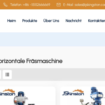
Telefon :
+86 -15152666669
E-Mail :
sales@jskingston.c
Heim
Produkte
Über Uns
Nachricht
Kontaktie
orizontale Fräsmaschine