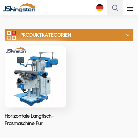
Français
PRODUKTKATEGORIEN
English
Français
Русский
Italiano
Español
Português
Horizontale Langtisch-
Türk
Fräsmaschine Für
Verlängerte Teile
Polski