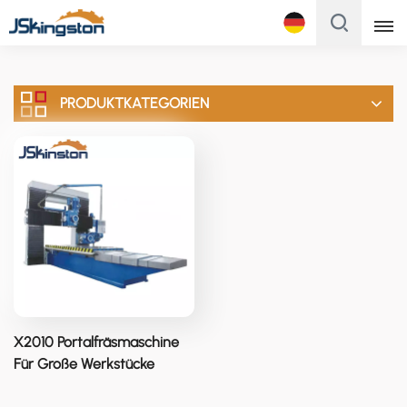
Français
PRODUKTKATEGORIEN
English
Français
Русский
Italiano
Español
Português
X2010 Portalfräsmaschine
Türk
Für Große Werkstücke
Polski