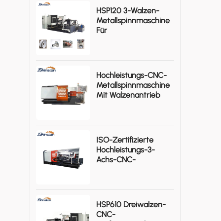
HSP120 3-Walzen-
Metallspinnmaschine
Für
Rotationssymmetrische
Aluminium-
Werkstücke
Hochleistungs-CNC-
Metallspinnmaschine
Mit Walzenantrieb
KSTHS1480-I
ISO-Zertifizierte
Hochleistungs-3-
Achs-CNC-
Metallspinnmaschine
KSTHP-880-III
HSP610 Dreiwalzen-
CNC-