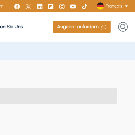
Français
om
ren Sie Uns
Angebot anfordern
English
Français
Русский
Italiano
Español
Português
Türk
Polski