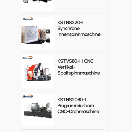
Gasflaschen
KSTNS220-II
Synchrone
Innenspinnmaschine
KSTVS80-III CNC
Vertikal-
Spaltspinnmaschine
Hohe Effizienz
KSTHS2080-1
Programmierbare
CNC-Drehmaschine
Für Schwere
Metallbearbeitung