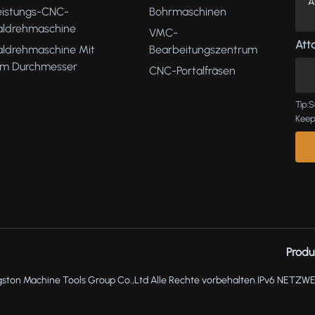
eistungs-CNC-
Bohrmaschinen
kaldrehmaschine
VMC-
Atta
aldrehmaschine Mit
Bearbeitungszentrum
m Durchmesser
CNC-Portalfräsen
Tip:S
Keep
Produ
ston Machine Tools Group Co.,Ltd Alle Rechte vorbehalten.
IPv6 NETZW