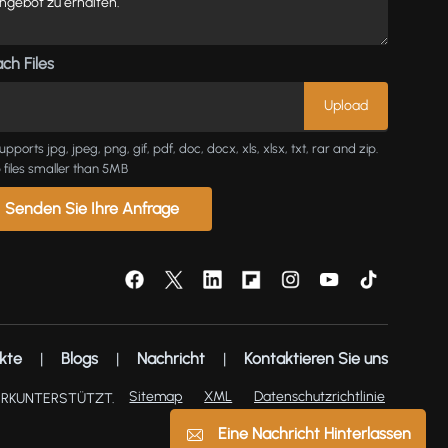
ch Files
upports jpg, jpeg, png, gif, pdf, doc, docx, xls, xlsx, txt, rar and zip.
 files smaller than 5MB
Senden Sie Ihre Anfrage
kte
|
Blogs
|
Nachricht
|
Kontaktieren Sie uns
Sitemap
XML
Datenschutzrichtlinie
ERKUNTERSTÜTZT.
Eine Nachricht Hinterlassen