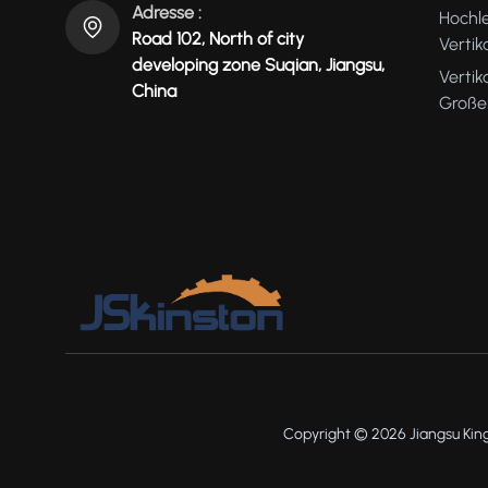
Adresse :
Hochl
Road 102, North of city
Verti
developing zone Suqian, Jiangsu,
Vertik
China
Große
Copyright © 2026 Jiangsu King