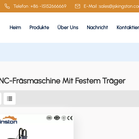
Telefon :
+86 -15152666669
E-Mail :
sales@jskingston.c
Heim
Produkte
Über Uns
Nachricht
Kontaktie
NC-Fräsmaschine Mit Festem Träger