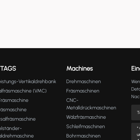
 TAGS
Machines
Ein
istungs-Vertikaldrehbank
Drehmaschinen
Wenn
Deta
alfräsmaschine (VMC)
Fräsmaschinen
Nach
räsmaschine
CNC-
Metalldrückmaschinen
fräsmaschine
Wälzfräsmaschine
rsalfräsmaschine
Schleifmaschinen
lständer-
kaldrehmaschine
Bohrmaschinen