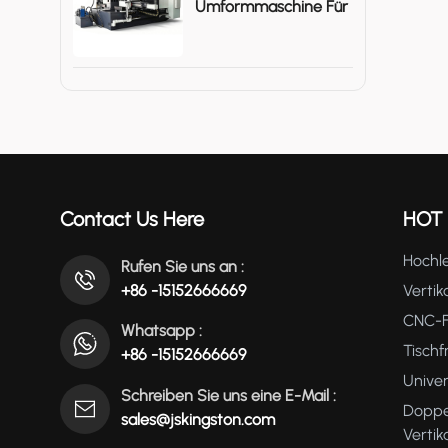
Umformmaschine Für
Große Metallgehäuse
Contact Us Here
HOT
Hochle
Rufen Sie uns an :
+86 -15152666669
Vertik
CNC-F
Whatsapp :
Tisch
+86 -15152666669
Unive
Schreiben Sie uns eine E-Mail :
Doppe
sales@jskingston.com
Verti