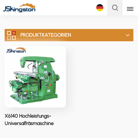
Français
PRODUKTKATEGORIEN
English
Français
Русский
Italiano
Español
Português
X6140 Hochleistungs-
Türk
Universalfräsmaschine
Polski