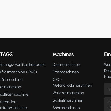
 TAGS
Machines
Ein
istungs-Vertikaldrehbank
Drehmaschinen
Wenn
Deta
alfräsmaschine (VMC)
Fräsmaschinen
Nach
räsmaschine
CNC-
Metalldrückmaschinen
fräsmaschine
Wälzfräsmaschine
rsalfräsmaschine
Schleifmaschinen
lständer-
kaldrehmaschine
Bohrmaschinen