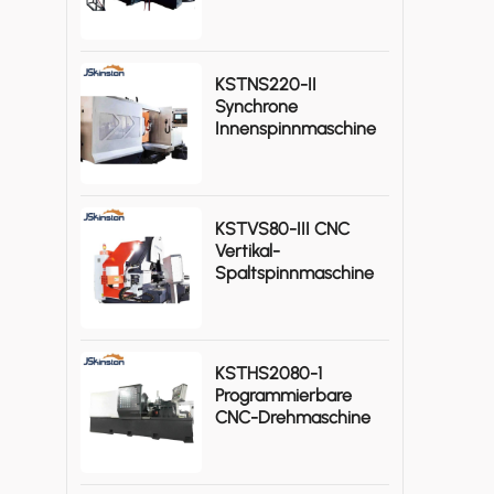
Gasflaschen
KSTNS220-II
Synchrone
Innenspinnmaschine
KSTVS80-III CNC
Vertikal-
Spaltspinnmaschine
Hohe Effizienz
KSTHS2080-1
Programmierbare
CNC-Drehmaschine
Für Schwere
Metallbearbeitung