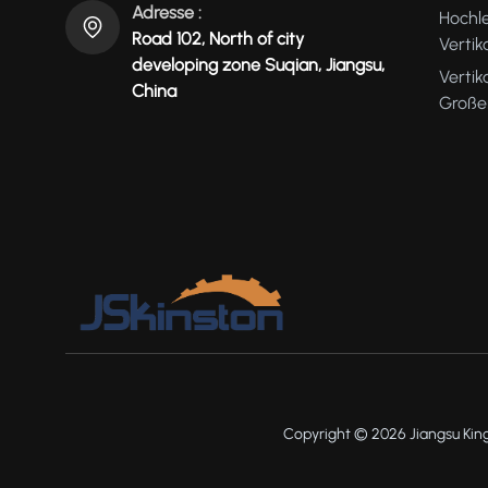
Adresse :
Hochl
Road 102, North of city
Verti
developing zone Suqian, Jiangsu,
Vertik
China
Große
Copyright © 2026 Jiangsu King