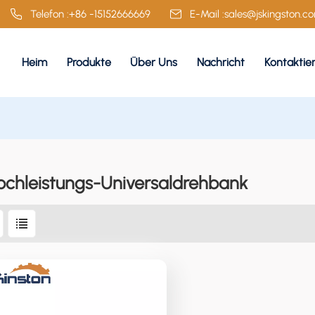
Telefon :
+86 -15152666669
E-Mail :
sales@jskingston.c
Heim
Produkte
Über Uns
Nachricht
Kontaktie
ochleistungs-Universaldrehbank