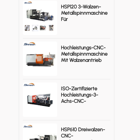
HSP120 3-Walzen-
Metallspinnmaschine
Für
Rotationssymmetrische
Aluminium-
Werkstücke
Hochleistungs-CNC-
Metallspinnmaschine
Mit Walzenantrieb
KSTHS1480-I
ISO-Zertifizierte
Hochleistungs-3-
Achs-CNC-
Metallspinnmaschine
KSTHP-880-III
HSP610 Dreiwalzen-
CNC-