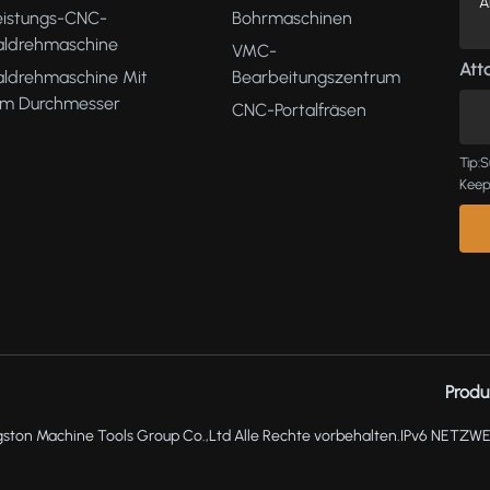
eistungs-CNC-
Bohrmaschinen
kaldrehmaschine
VMC-
Atta
aldrehmaschine Mit
Bearbeitungszentrum
m Durchmesser
CNC-Portalfräsen
Tip:S
Keep
Produ
ston Machine Tools Group Co.,Ltd Alle Rechte vorbehalten.
IPv6 NETZW