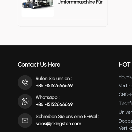
Umformmaschine Für
Große Metallgehäuse
Contact Us Here
HOT
Hochle
Rufen Sie uns an :
+86 -15152666669
Vertik
CNC-F
Whatsapp :
Tisch
+86 -15152666669
Unive
Schreiben Sie uns eine E-Mail :
Doppe
sales@jskingston.com
Verti