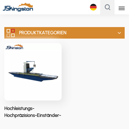
Français
PRODUKTKATEGORIEN
English
Français
Русский
Italiano
Español
Português
Hochleistungs-
Türk
Hochpräzisions-Einständer-
Horizontalfräsmaschine
Polski