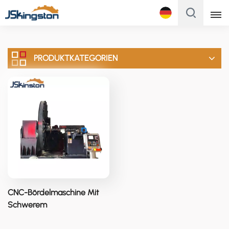
Français
PRODUKTKATEGORIEN
English
Français
Русский
Italiano
Español
Português
CNC-Bördelmaschine Mit
Türk
Schwerem
Gusseisenrahmen FB1605
Polski