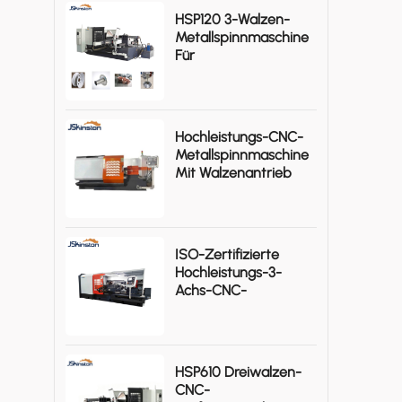
HSP120 3-Walzen-
Metallspinnmaschine
Für
Rotationssymmetrische
Aluminium-
Werkstücke
Hochleistungs-CNC-
Metallspinnmaschine
Mit Walzenantrieb
KSTHS1480-I
ISO-Zertifizierte
Hochleistungs-3-
Achs-CNC-
Metallspinnmaschine
KSTHP-880-III
HSP610 Dreiwalzen-
CNC-