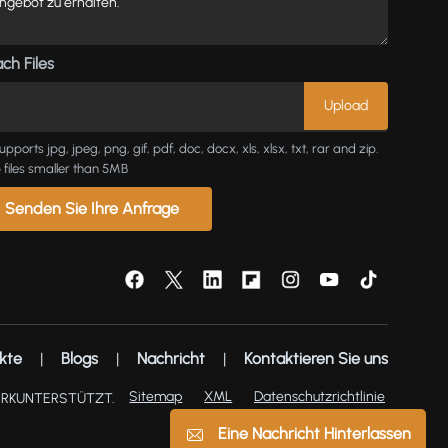
ch Files
upports jpg, jpeg, png, gif, pdf, doc, docx, xls, xlsx, txt, rar and zip.
 files smaller than 5MB
Senden Sie Ihre Anfrage
kte
|
Blogs
|
Nachricht
|
Kontaktieren Sie uns
Sitemap
XML
Datenschutzrichtlinie
ERKUNTERSTÜTZT.
Eine Nachricht Hinterlassen