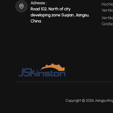
Adresse :
Hochl
Road 102, North of city
Verti
developing zone Suqian, Jiangsu,
Vertik
China
Große
Copyright © 2026 Jiangsu King