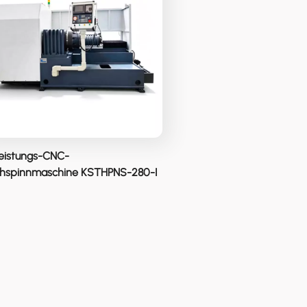
eistungs-CNC-
ehspinnmaschine KSTHPNS-280-I
asflaschen