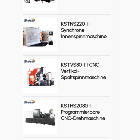
Gasflaschen
KSTNS220-II
Synchrone
Innenspinnmaschine
KSTVS80-III CNC
Vertikal-
Spaltspinnmaschine
Hohe Effizienz
KSTHS2080-1
Programmierbare
CNC-Drehmaschine
Für Schwere
Metallbearbeitung