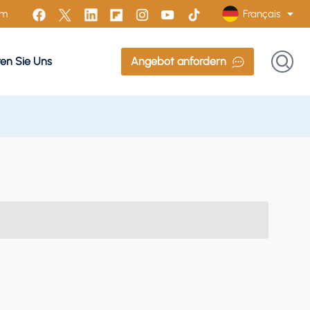
Français
om
ren Sie Uns
Angebot anfordern
English
Français
Русский
Italiano
Español
Português
Türk
Polski