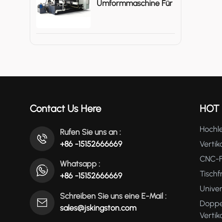
Umformmaschine Für
Große Metallgehäuse
Contact Us Here
HOT
Hochle
Rufen Sie uns an :
+86 -15152666669
Vertik
CNC-F
Whatsapp :
Tisch
+86 -15152666669
Unive
Schreiben Sie uns eine E-Mail :
Doppe
sales@jskingston.com
Verti