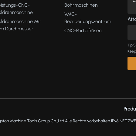
eistungs-CNC-
Bohrmaschinen
kaldrehmaschine
VMC-
Atta
aldrehmaschine Mit
Bearbeitungszentrum
m Durchmesser
CNC-Portalfräsen
Tip:S
Keep
Produ
ston Machine Tools Group Co.,Ltd Alle Rechte vorbehalten.
IPv6 NETZW