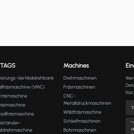
 TAGS
Machines
Ein
istungs-Vertikaldrehbank
Drehmaschinen
Wenn
Deta
alfräsmaschine (VMC)
Fräsmaschinen
Nach
räsmaschine
CNC-
Metalldrückmaschinen
fräsmaschine
Wälzfräsmaschine
rsalfräsmaschine
Schleifmaschinen
lständer-
kaldrehmaschine
Bohrmaschinen