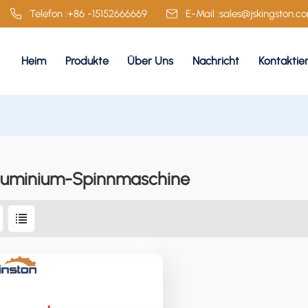
Telefon :
+86 -15152666669
E-Mail :
sales@jskingston.c
Heim
Produkte
Über Uns
Nachricht
Kontaktie
luminium-Spinnmaschine