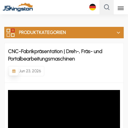
Français
PRODUKTKATEGORIEN
English
Français
CNC-Fabrikpräsentation | Dreh-, Fräs- und
Portalbearbeitungsmaschinen
Русский
Jun 23, 2026
Italiano
Español
Português
Türk
Polski