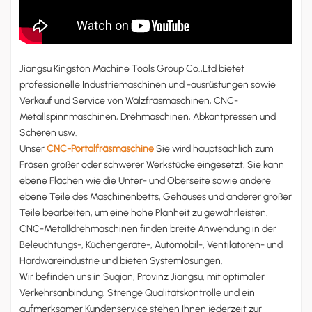
عربي
မြန်မာ
Jiangsu Kingston Machine Tools Group Co.,Ltd bietet
professionelle Industriemaschinen und -ausrüstungen sowie
Tiếng Việt
Verkauf und Service von Wälzfräsmaschinen, CNC-
Metallspinnmaschinen, Drehmaschinen, Abkantpressen und
Scheren usw.
Unser
CNC-Portalfräsmaschine
Sie wird hauptsächlich zum
Fräsen großer oder schwerer Werkstücke eingesetzt. Sie kann
ebene Flächen wie die Unter- und Oberseite sowie andere
ebene Teile des Maschinenbetts, Gehäuses und anderer großer
Teile bearbeiten, um eine hohe Planheit zu gewährleisten.
CNC-Metalldrehmaschinen finden breite Anwendung in der
Beleuchtungs-, Küchengeräte-, Automobil-, Ventilatoren- und
Hardwareindustrie und bieten Systemlösungen.
Wir befinden uns in Suqian, Provinz Jiangsu, mit optimaler
Verkehrsanbindung. Strenge Qualitätskontrolle und ein
aufmerksamer Kundenservice stehen Ihnen jederzeit zur